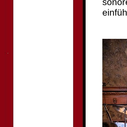
sonor
einfü