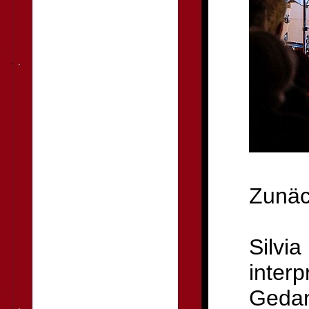
Zunäc
Silvia
interp
Gedan