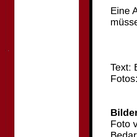
Eine 
müsse
Text:
Fotos
Bilde
Foto v
Bedar